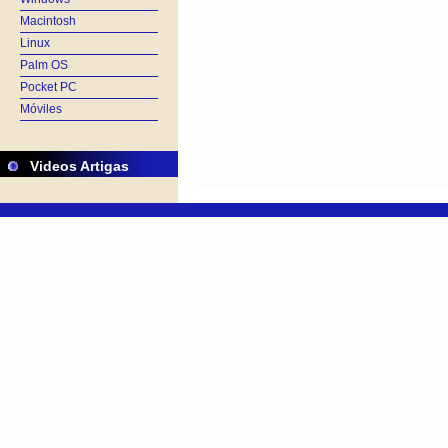
Macintosh
Linux
Palm OS
Pocket PC
Móviles
Videos Artigas