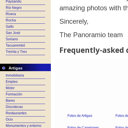
Paysandú
Río Negro
Rivera
Rocha
Salto
San José
Soriano
Tacuarembó
Treinta y Tres
Artigas
Inmobiliaria
Empleo
Motor
Formación
Bares
Discotecas
Restaurantes
Fotos de Artigas
Fotos d
Ocio
Monumentos y entorno
Fotos de Canelones
Fotos de