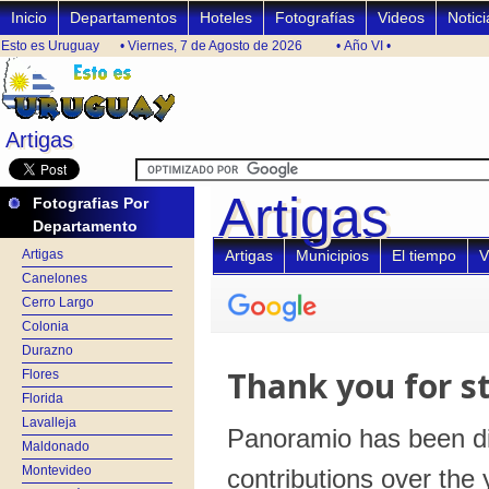
Inicio
Departamentos
Hoteles
Fotografías
Videos
Notici
Esto es Uruguay
• Viernes, 7 de Agosto de 2026
• Año VI •
Artigas
Artigas
Artigas
Artigas
Fotografias Por
Departamento
Artigas
Artigas
Municipios
El tiempo
V
Canelones
Cerro Largo
Colonia
Durazno
Flores
Florida
Lavalleja
Maldonado
Montevideo