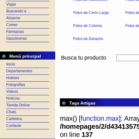
Viajar
Buscando a ...
Fotos de Cerro Largo
Fotos d
Alojarse
Comer
Fotos de Colonia
Fotos d
Farmacias
Gasolineras
Fotos de Durazno
Menú principal
Busca tu producto
Inicio
Departamentos
Hoteles
Fotografías
Videos
Noticias
Tags Artigas
Tienda Online
Chats
max() [
function.max
]: Arr
Cartelera
/homepages/2/d4341357
Contacto
on line
137