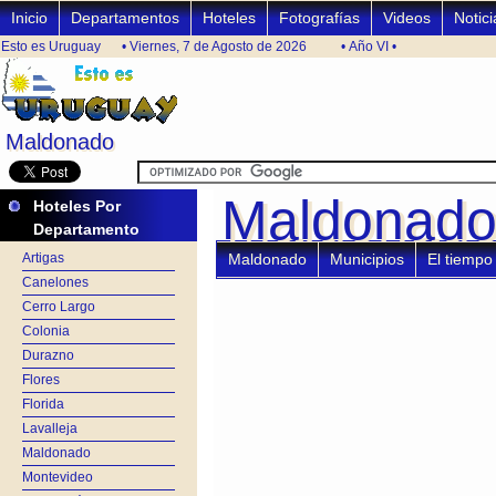
Inicio
Departamentos
Hoteles
Fotografías
Videos
Notici
Esto es Uruguay
• Viernes, 7 de Agosto de 2026
• Año VI •
Maldonado
Maldonado
Maldonad
Maldonad
Hoteles Por
Departamento
Artigas
Maldonado
Municipios
El tiempo
Canelones
Cerro Largo
Colonia
Durazno
Flores
Florida
Lavalleja
Maldonado
Montevideo