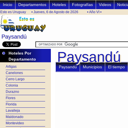
Inicio
Departamentos
Hoteles
Fotografías
Videos
Notici
Esto es Uruguay
• Jueves, 6 de Agosto de 2026
• Año VI •
Paysandú
Paysandú
Paysandú
Paysandú
Hoteles Por
Departamento
Artigas
Paysandú
Municipios
El tiempo
Canelones
Cerro Largo
Colonia
Durazno
Flores
Florida
Lavalleja
Maldonado
Montevideo