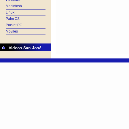
Macintosh
Linux
Palm OS
Pocket PC
Móviles
Videos San José