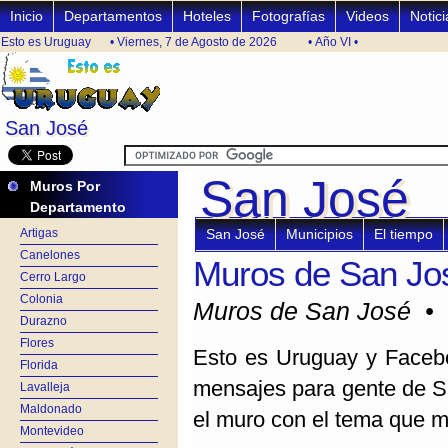
Inicio
Departamentos
Hoteles
Fotografías
Videos
Notici
Esto es Uruguay
• Viernes, 7 de Agosto de 2026
• Año VI •
San José
San José
San José
San José
Muros Por
Departamento
Artigas
San José
Municipios
El tiempo
Canelones
Muros de San Jo
Cerro Largo
Colonia
Muros de San José •
Durazno
Flores
Esto es Uruguay y Facebo
Florida
mensajes para gente de Sa
Lavalleja
Maldonado
el muro con el tema que m
Montevideo