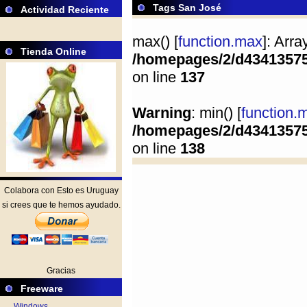
Tags San José
Actividad Reciente
max() [
function.max
]: Arr
Tienda Online
/homepages/2/d4341357
on line
137
Warning
: min() [
function.
/homepages/2/d4341357
on line
138
Colabora con Esto es Uruguay
si crees que te hemos ayudado.
Gracias
Freeware
Windows