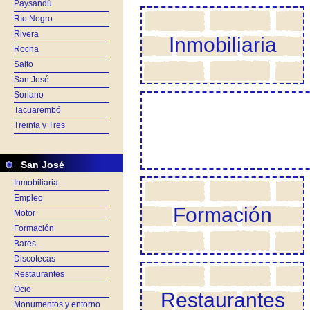
Paysandú
Río Negro
Rivera
Inmobiliaria
Rocha
Salto
San José
Soriano
Tacuarembó
Treinta y Tres
San José
Inmobiliaria
Empleo
Formación
Motor
Formación
Bares
Discotecas
Restaurantes
Ocio
Restaurantes
Monumentos y entorno