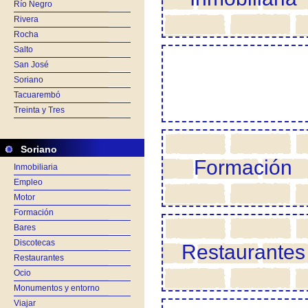
Río Negro
Rivera
Rocha
Salto
San José
Soriano
Tacuarembó
Treinta y Tres
Soriano
Formación
Inmobiliaria
Empleo
Motor
Formación
Bares
Discotecas
Restaurantes
Restaurantes
Ocio
Monumentos y entorno
Viajar