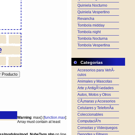
Quiniela Nocturno
Quiniela Vespertino
Revancha
Tombola midday
Tombola night
Tombola Nocturna
Tombola Vespertina
e
Categorias
Accesorios para VehÃ­
culos
Animales y Mascotas
Arte y AntigÃ¼edades
Autos, Motos y Otros
CÃ¡maras y Accesorios
Celulares y TelefonÃ­a
Coleccionables
Warning
: max() [
function.max
]:
ComputaciÃ³n
Array must contain at least
Consolas y Videojuegos
ss/modulos/mod_NubeTags.php
on line
Deportes y Fitness