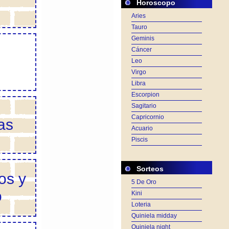
Horoscopo
Aries
Tauro
Geminis
Cáncer
Leo
Virgo
Libra
Escorpion
Sagitario
Capricornio
as
Acuario
Piscis
Sorteos
os y
5 De Oro
o
Kini
Loteria
Quiniela midday
Quiniela night