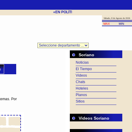
«EN POLÍTICA EL VENCEDOR ES QUIEN TIENE
Sábado, 8 de Agosto de 2026
MAX
MIN
Soriano
Noticias
s
El Tiempo
Videos
Chats
Hoteles
Planos
temas. Por
Sitios
Videos Soriano