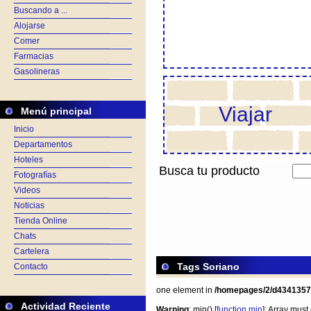
Buscando a ...
Alojarse
Comer
Farmacias
Gasolineras
Viajar
Menú principal
Inicio
Departamentos
Hoteles
Busca tu producto
Fotografías
Videos
Noticias
Tienda Online
Chats
Cartelera
Tags Soriano
Contacto
one element in
/homepages/2/d434135
Actividad Reciente
Warning
: min() [
function.min
]: Array must