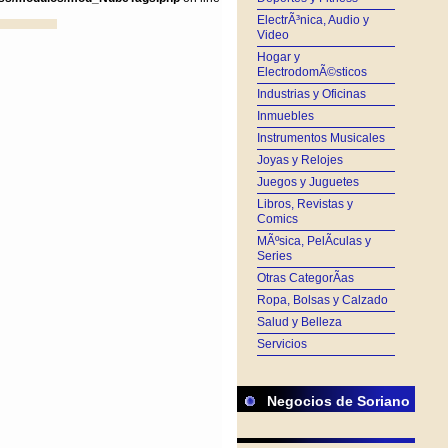
ElectrÃ³nica, Audio y
Video
Hogar y
ElectrodomÃ©sticos
Industrias y Oficinas
Inmuebles
Instrumentos Musicales
Joyas y Relojes
Juegos y Juguetes
Libros, Revistas y
Comics
MÃºsica, PelÃ­culas y
Series
Otras CategorÃ­as
Ropa, Bolsas y Calzado
Salud y Belleza
Servicios
Negocios de Soriano