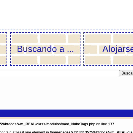
Buscando a ...
Alojars
759/htdocs/wm_REAL/class/modulos/mod_NubeTags.php
on line
137
 contain at least one element in
/homepages/2/d434135759/htdocs/wm_REAL/cla