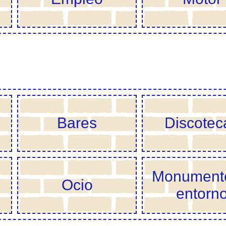
Bares
Discotec
Monument
Ocio
entorn