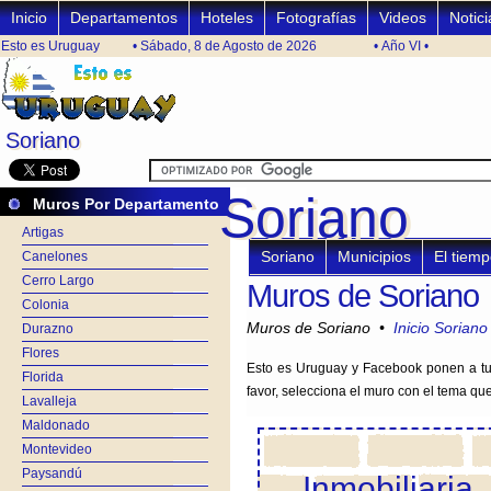
Inicio
Departamentos
Hoteles
Fotografías
Videos
Notici
Esto es Uruguay
• Sábado, 8 de Agosto de 2026
• Año VI •
Soriano
Soriano
Soriano
Soriano
Muros Por Departamento
Artigas
Soriano
Municipios
El tiem
Canelones
Cerro Largo
Muros de Soriano
Colonia
Muros de Soriano •
Inicio Soriano
Durazno
Flores
Esto es Uruguay y Facebook ponen a tu 
Florida
favor, selecciona el muro con el tema qu
Lavalleja
Maldonado
Montevideo
Paysandú
Inmobiliaria