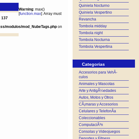
Quiniela Nocturno
Warning
: max()
Quiniela Vespertino
[
function.max
]: Array must
e
137
Revancha
Tombola midday
ass/modulos/mod_NubeTags.php
on
Tombola night
Tombola Nocturna
Tombola Vespertina
Categorias
Accesorios para VehÃ­
culos
Animales y Mascotas
Arte y AntigÃ¼edades
Autos, Motos y Otros
CÃ¡maras y Accesorios
Celulares y TelefonÃ­a
Coleccionables
ComputaciÃ³n
Consolas y Videojuegos
Deportes y Fitness