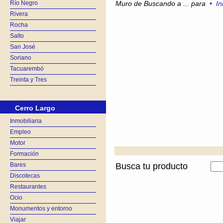
Río Negro
Muro de Buscando a ... para
•
In
Rivera
Rocha
Salto
San José
Soriano
Tacuarembó
Treinta y Tres
Cerro Largo
Inmobiliaria
Empleo
Motor
Formación
Bares
Busca tu producto
Discotecas
Restaurantes
Ocio
Monumentos y entorno
Viajar