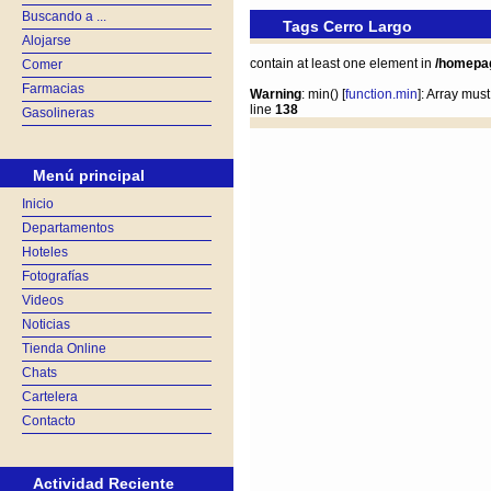
Buscando a ...
Tags Cerro Largo
Alojarse
contain at least one element in
/homepa
Comer
Farmacias
Warning
: min() [
function.min
]: Array mus
line
138
Gasolineras
Menú principal
Inicio
Departamentos
Hoteles
Fotografías
Videos
Noticias
Tienda Online
Chats
Cartelera
Contacto
Actividad Reciente