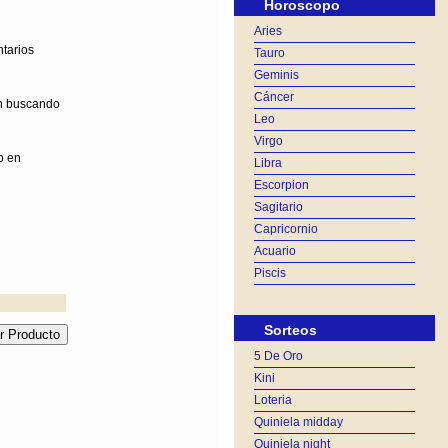
Horoscopo
Aries
ntarios
Tauro
Geminis
Cáncer
on buscando
Leo
Virgo
o en
Libra
Escorpion
Sagitario
Capricornio
Acuario
Piscis
Sorteos
5 De Oro
Kini
Loteria
Quiniela midday
Quiniela night