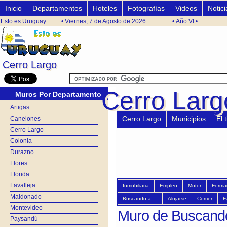
Inicio
Departamentos
Hoteles
Fotografías
Videos
Notici
Esto es Uruguay
• Viernes, 7 de Agosto de 2026
• Año VI •
Cerro Largo
Cerro Largo
Cerro Larg
Cerro Lar
Muros Por Departamento
Artigas
Cerro Largo
Municipios
El 
Canelones
Cerro Largo
Colonia
Durazno
Flores
Florida
Lavalleja
Inmobiliaria
Empleo
Motor
Forma
Maldonado
Buscando a ...
Alojarse
Comer
F
Montevideo
Muro de Buscando 
Paysandú