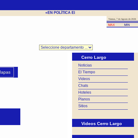
«EN POLÍTICA EL VENCEDOR ES QUIEN TIENE RAZÓ
Viernes, 7 de Agosto de 2026
MAX
MIN
Cerro Largo
Noticias
apas
El Tiempo
Videos
Chats
Hoteles
Planos
Sitios
Videos Cerro Largo