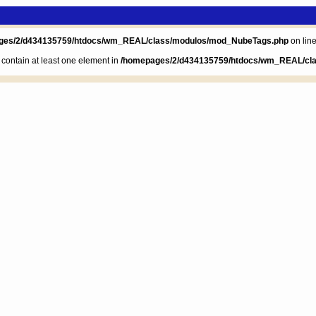
ges/2/d434135759/htdocs/wm_REAL/class/modulos/mod_NubeTags.php
on lin
t contain at least one element in
/homepages/2/d434135759/htdocs/wm_REAL/cl