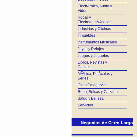
ElectrÃ³nica, Audio y
Video
Hogar y
ElectrodomÃ©sticos
Industrias y Oficinas
Inmuebles
Instrumentos Musicales
Joyas y Relojes
Juegos y Juguetes
Libros, Revistas y
Comics
MÃºsica, PelÃ­culas y
Series
Otras CategorÃ­as
Ropa, Bolsas y Calzado
Salud y Belleza
Servicios
Negocios de Cerro Largo