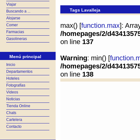
Viajar
Tags Lavalleja
Buscando a ...
Alojarse
max() [
function.max
]: Arr
Comer
Farmacias
/homepages/2/d4341357
Gasolineras
on line
137
Menú principal
Warning
: min() [
function.
/homepages/2/d4341357
Inicio
Departamentos
on line
138
Hoteles
Fotografías
Videos
Noticias
Tienda Online
Chats
Cartelera
Contacto