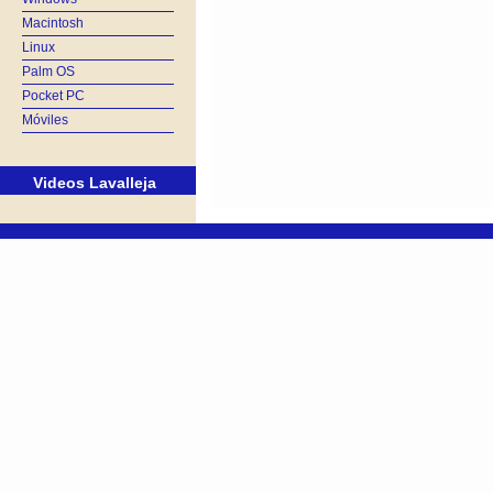
Macintosh
Linux
Palm OS
Pocket PC
Móviles
Videos Lavalleja