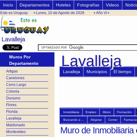
Inicio
Departamentos
Hoteles
Fotografías
Videos
Notici
Esto es Uruguay
• Lunes, 10 de Agosto de 2026
• Año VI •
Lavalleja
Lavalleja
Lavalleja
Lavalleja
Muros Por
Departamento
Artigas
Lavalleja
Municipios
El tiempo
Canelones
Cerro Largo
Colonia
Durazno
Flores
Florida
Inmobiliaria
Empleo
Motor
Formación
Lavalleja
Buscando a ...
Alojarse
Comer
Farmacia
Maldonado
Muro de Inmobiliaria 
Montevideo