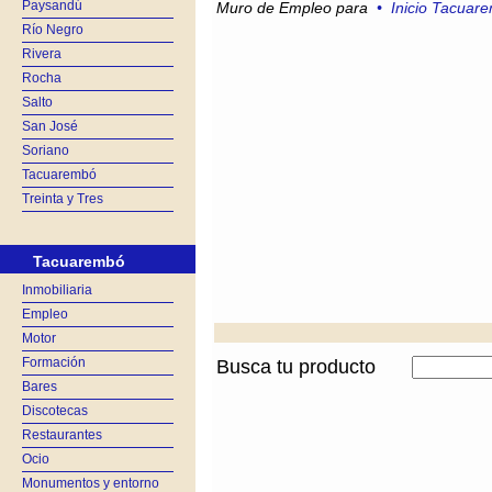
Paysandú
Muro de Empleo para
•
Inicio Tacuar
Río Negro
Rivera
Rocha
Salto
San José
Soriano
Tacuarembó
Treinta y Tres
Tacuarembó
Inmobiliaria
Empleo
Motor
Formación
Busca tu producto
Bares
Discotecas
Restaurantes
Ocio
Monumentos y entorno