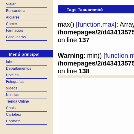
Viajar
Tags Tacuarembó
Buscando a ...
Alojarse
max() [
function.max
]: Arr
Comer
Farmacias
/homepages/2/d4341357
Gasolineras
on line
137
Menú principal
Warning
: min() [
function.
/homepages/2/d4341357
Inicio
Departamentos
on line
138
Hoteles
Fotografías
Videos
Noticias
Tienda Online
Chats
Cartelera
Contacto