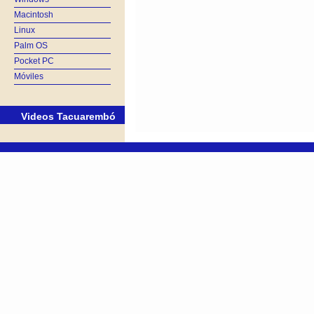
Macintosh
Linux
Palm OS
Pocket PC
Móviles
Videos Tacuarembó