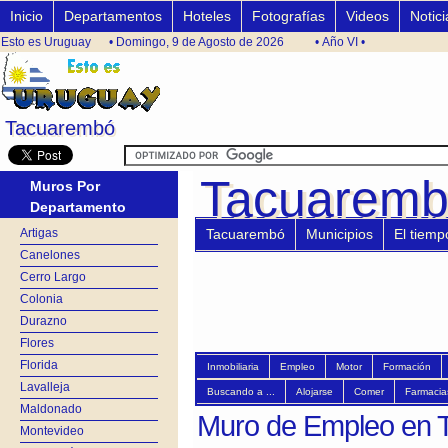
Inicio
Departamentos
Hoteles
Fotografías
Videos
Notici
Esto es Uruguay
• Domingo, 9 de Agosto de 2026
• Año VI •
Tacuarembó
Tacuarembó
Tacuarem
Tacuarem
Muros Por
Departamento
Artigas
Tacuarembó
Municipios
El tiemp
Canelones
Cerro Largo
Colonia
Durazno
Flores
Florida
Inmobiliaria
Empleo
Motor
Formación
Lavalleja
Buscando a ...
Alojarse
Comer
Farmacia
Maldonado
Muro de Empleo en 
Montevideo