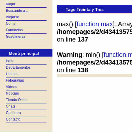
Viajar
Tags Treinta y Tres
Buscando a ...
Alojarse
max() [
function.max
]: Arr
Comer
Farmacias
/homepages/2/d4341357
Gasolineras
on line
137
Menú principal
Warning
: min() [
function.
/homepages/2/d4341357
Inicio
Departamentos
on line
138
Hoteles
Fotografías
Videos
Noticias
Tienda Online
Chats
Cartelera
Contacto