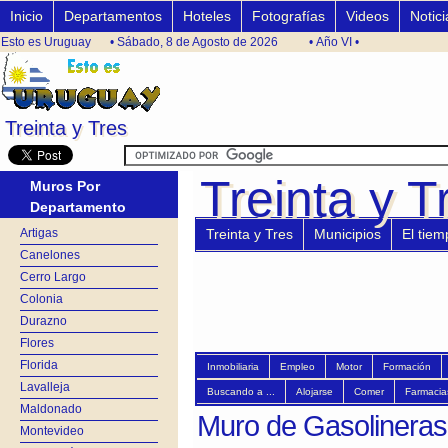
Inicio
Departamentos
Hoteles
Fotografías
Videos
Notici
Esto es Uruguay
• Sábado, 8 de Agosto de 2026
• Año VI •
Treinta y Tres
Treinta y Tres
Treinta y T
Treinta y T
Muros Por
Departamento
Artigas
Treinta y Tres
Municipios
El tiem
Canelones
Cerro Largo
Colonia
Durazno
Flores
Florida
Inmobiliaria
Empleo
Motor
Formación
Lavalleja
Buscando a ...
Alojarse
Comer
Farmacia
Maldonado
Muro de Gasolineras 
Montevideo