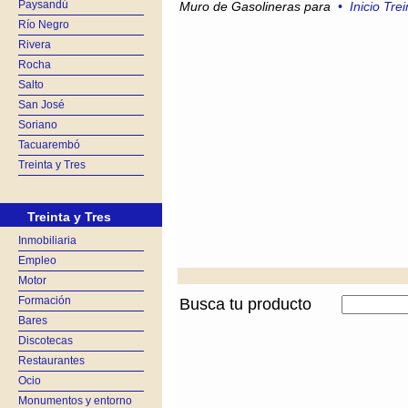
Paysandú
Muro de Gasolineras para
•
Inicio Tre
Río Negro
Rivera
Rocha
Salto
San José
Soriano
Tacuarembó
Treinta y Tres
Treinta y Tres
Inmobiliaria
Empleo
Motor
Formación
Busca tu producto
Bares
Discotecas
Restaurantes
Ocio
Monumentos y entorno