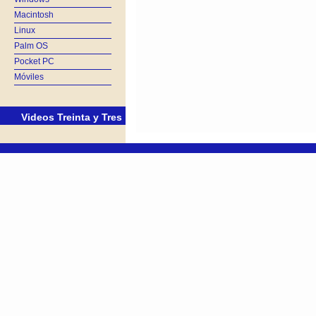
Macintosh
Linux
Palm OS
Pocket PC
Móviles
Videos Treinta y Tres